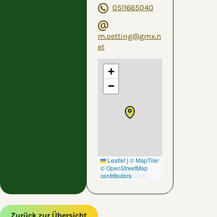
0511665040
m.oetting@gmx.n
et
+
−
Leaflet
|
© MapTiler
© OpenStreetMap
contributors
Zurück zur Übersicht