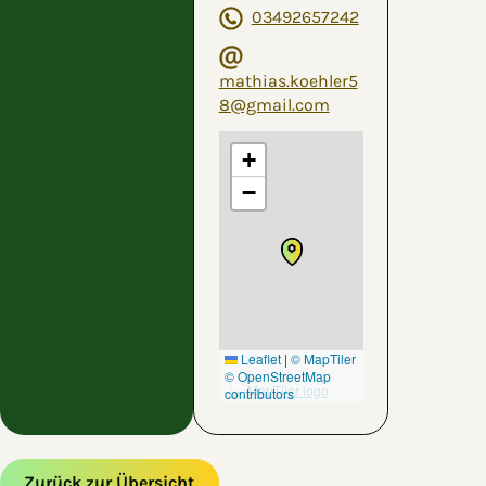
03492657242
mathias.koehler5
8@gmail.com
+
−
Leaflet
|
© MapTiler
© OpenStreetMap
contributors
Zurück zur Übersicht