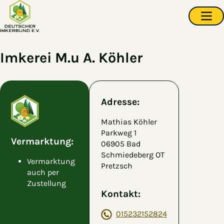
Zum Hauptinhalt springen
Navi
Imkerei M.u A. Köhler
Adresse:
Mathias Köhler
Parkweg 1
Vermarktung:
06905 Bad
Schmiedeberg OT
Vermarktung
Pretzsch
auch per
Zustellung
Kontakt:
015232152824