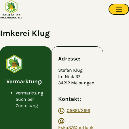
Zum Hauptinhalt springen
Navi
Imkerei Klug
Adresse:
Stefan Klug
Im Nick 37
Vermarktung:
34212 Melsungen
Vermarktung
Kontakt:
auch per
Zustellung
05661/3196
Eska37@outlook.