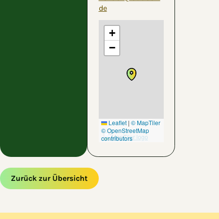
de
+
−
Leaflet
|
© MapTiler
© OpenStreetMap
contributors
Zurück zur Übersicht
Zum Hauptinhalt springen
Zur Navigation springen