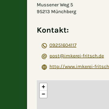
Mussener Weg 5
95213 Münchberg
Kontakt:
09251604117
post@imkerei-fritsch.de
http://www.imkerei-fritsch
+
−