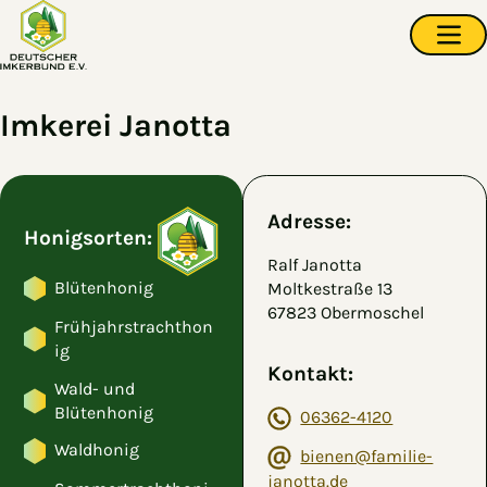
Zum Hauptinhalt springen
Navi
Imkerei Janotta
Adresse:
Honigsorten:
Ralf Janotta
Blütenhonig
Moltkestraße 13
67823 Obermoschel
Frühjahrstrachthon
ig
Kontakt:
Wald- und
Blütenhonig
06362-4120
Waldhonig
bienen@familie-
janotta.de