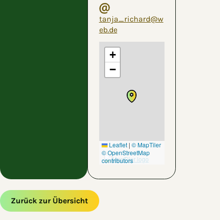
tanja_richard@w
eb.de
+
−
Leaflet
|
© MapTiler
© OpenStreetMap
contributors
Zurück zur Übersicht