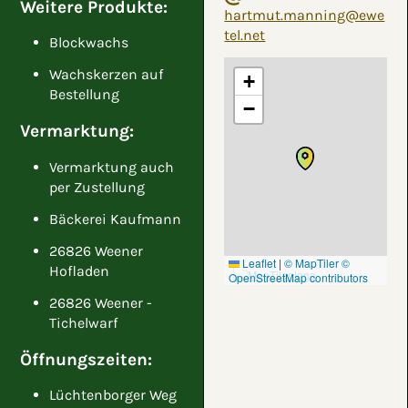
Weitere Produkte:
hartmut.manning@ewe
tel.net
Blockwachs
Wachskerzen auf
+
Bestellung
−
Vermarktung:
Vermarktung auch
per Zustellung
Bäckerei Kaufmann
26826 Weener
Leaflet
|
© MapTiler
©
Hofladen
OpenStreetMap contributors
26826 Weener -
Tichelwarf
Öffnungszeiten:
Lüchtenborger Weg