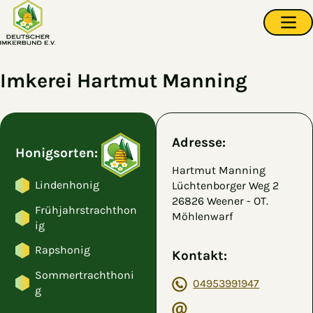
Zum Hauptinhalt springen
Navi
Imkerei Hartmut Manning
Adresse:
Honigsorten:
Hartmut Manning
Lindenhonig
Lüchtenborger Weg 2
26826 Weener - OT.
Frühjahrstrachthon
Möhlenwarf
ig
Rapshonig
Kontakt:
Sommertrachthoni
04953991947
g