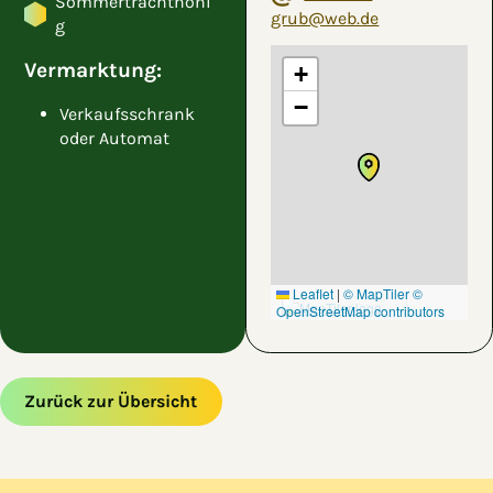
Sommertrachthoni
grub@web.de
g
Vermarktung:
+
−
Verkaufsschrank
oder Automat
Leaflet
|
© MapTiler
©
OpenStreetMap contributors
Zurück zur Übersicht
Zum Hauptinhalt springen
Zur Navigation springen