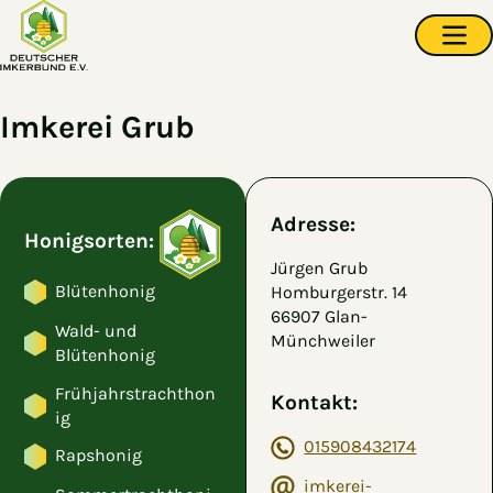
Zum Hauptinhalt springen
Navi
Imkerei Grub
Adresse:
Honigsorten:
Jürgen Grub
Blütenhonig
Homburgerstr. 14
66907 Glan-
Wald- und
Münchweiler
Blütenhonig
Frühjahrstrachthon
Kontakt:
ig
015908432174
Rapshonig
imkerei-