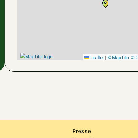
Leaflet
|
© MapTiler
© O
Presse