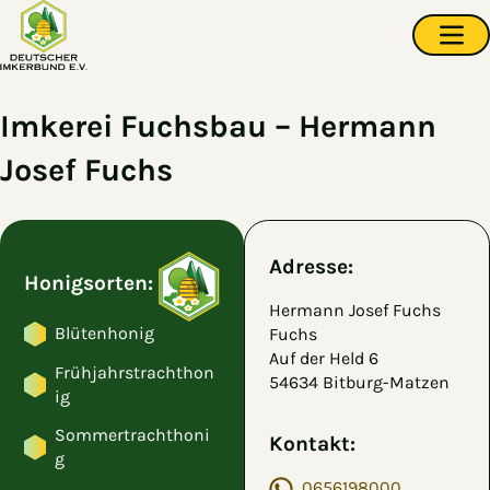
Zum Hauptinhalt springen
Navi
Imkerei Fuchsbau – Hermann
Josef Fuchs
Adresse:
Honigsorten:
Hermann Josef Fuchs
Blütenhonig
Fuchs
Auf der Held 6
Frühjahrstrachthon
54634 Bitburg-Matzen
ig
Sommertrachthoni
Kontakt:
g
0656198000