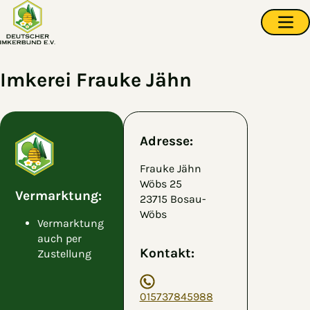
Zum Hauptinhalt springen
Navi
Imkerei Frauke Jähn
Adresse:
Frauke Jähn
Wöbs 25
Vermarktung:
23715 Bosau-
Wöbs
Vermarktung
auch per
Kontakt:
Zustellung
015737845988