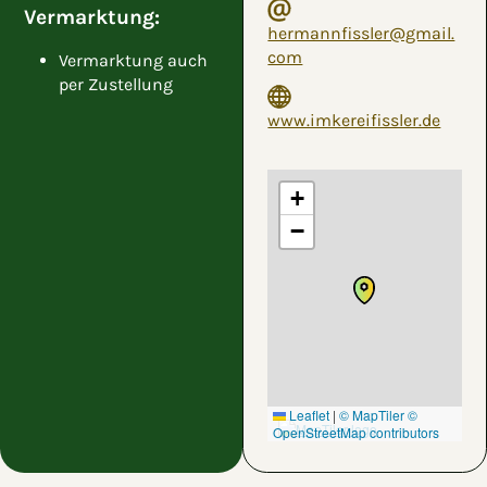
Vermarktung:
hermannfissler@gmail.
com
Vermarktung auch
per Zustellung
www.imkereifissler.de
+
−
Leaflet
|
© MapTiler
©
OpenStreetMap contributors