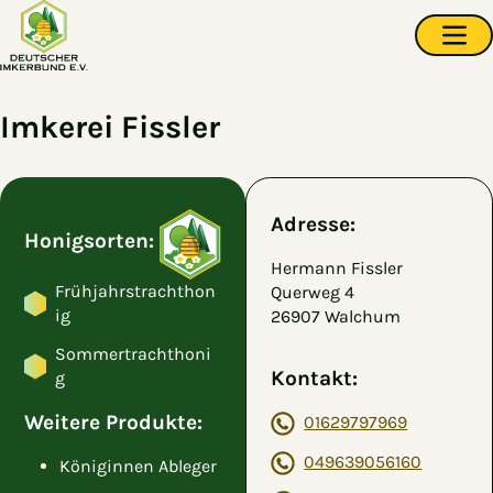
Zum Hauptinhalt springen
Navi
Imkerei Fissler
Adresse:
Honigsorten:
Hermann Fissler
Frühjahrstrachthon
Querweg 4
ig
26907 Walchum
Sommertrachthoni
Kontakt:
g
Weitere Produkte:
01629797969
049639056160
Königinnen Ableger