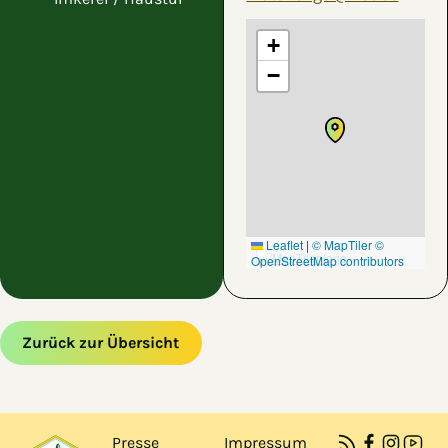
+
−
Leaflet
|
© MapTiler
©
OpenStreetMap contributors
Zurück zur Übersicht
Zum Hauptinhalt springen
Zur Navigation springen
Presse
Impressum