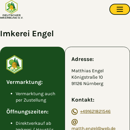
Zum Hauptinhalt springen
Navi
Imkerei Engel
Adresse:
Matthias Engel
Königstraße 10
Vermarktung:
91126 Nürnberg
Vermarktung auch
Kontakt:
per Zustellung
Öffnungszeiten:
+491621821546
Direktverkauf ab
matth.engel@web.de
Imkerei / Haustür