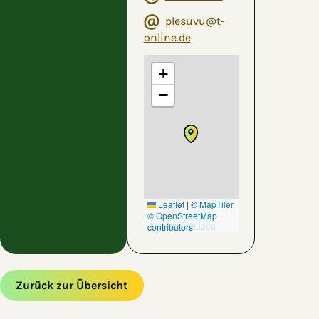
plesuvu@t-
online.de
+
−
Leaflet
|
© MapTiler
© OpenStreetMap
contributors
Zurück zur Übersicht