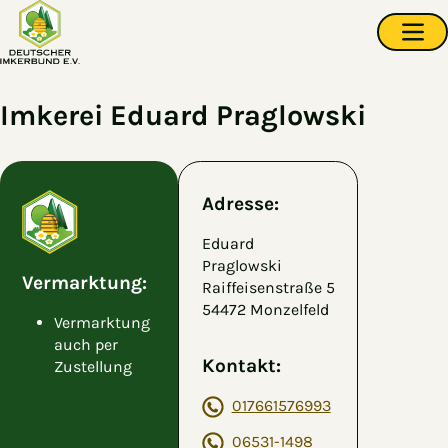
Zum Hauptinhalt springen
Navi
Imkerei Eduard Praglowski
Adresse:
Eduard
Praglowski
Vermarktung:
Raiffeisenstraße 5
54472 Monzelfeld
Vermarktung
auch per
Kontakt:
Zustellung
017661576993
06531-1498