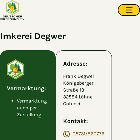
Zum Hauptinhalt springen
Navi
Imkerei Degwer
Adresse:
Frank Degwer
Königsberger
Vermarktung:
Straße 13
32584 Löhne
Vermarktung
Gohfeld
auch per
Zustellung
Kontakt:
05731/860779