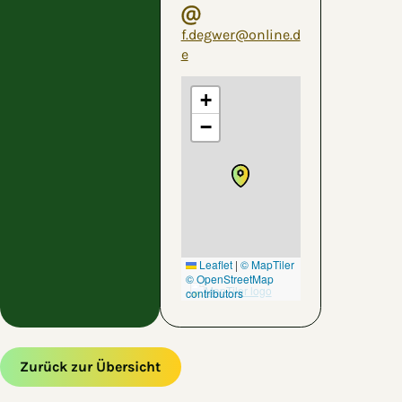
f.degwer@online.d
e
+
−
Leaflet
|
© MapTiler
© OpenStreetMap
contributors
Zurück zur Übersicht