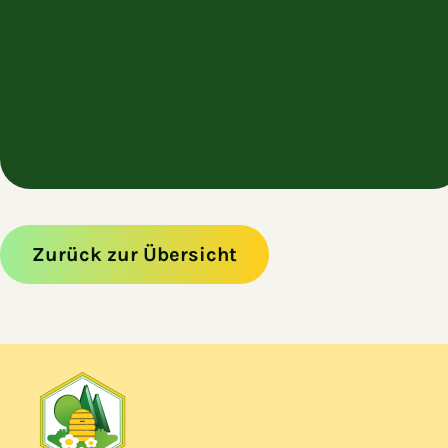
Zurück zur Übersicht
Zum Hauptinhalt springen
Zur Navigation springen