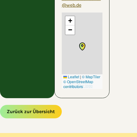
@web.de
+
−
Leaflet
|
© MapTiler
© OpenStreetMap
contributors
Zurück zur Übersicht
Zum Hauptinhalt springen
Zur Navigation springen