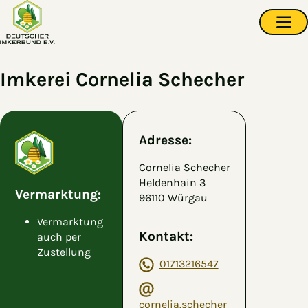
Zum Hauptinhalt springen
Navi
Imkerei Cornelia Schecher
Adresse:
Cornelia Schecher
Heldenhain 3
Vermarktung:
96110 Würgau
Vermarktung
Kontakt:
auch per
Zustellung
01713216547
cornelia.schecher