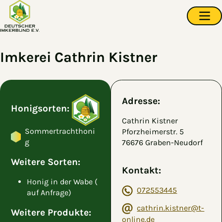
Zum Hauptinhalt springen
Navi
Imkerei Cathrin Kistner
Adresse:
Honigsorten:
Cathrin Kistner
Sommertrachthoni
Pforzheimerstr. 5
g
76676 Graben-Neudorf
Weitere Sorten:
Kontakt:
Honig in der Wabe (
072553445
auf Anfrage)
cathrin.kistner@t-
Weitere Produkte:
online.de