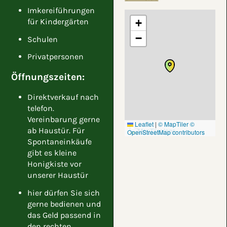
Imkereiführungen
für Kindergärten
+
−
Schulen
Privatpersonen
Öffnungszeiten:
Direktverkauf nach
telefon.
Vereinbarung gerne
Leaflet
|
© MapTiler
©
ab Haustür. Für
OpenStreetMap contributors
Spontaneinkäufe
gibt es kleine
Honigkiste vor
unserer Haustür
hier dürfen Sie sich
gerne bedienen und
das Geld passend in
den rechten