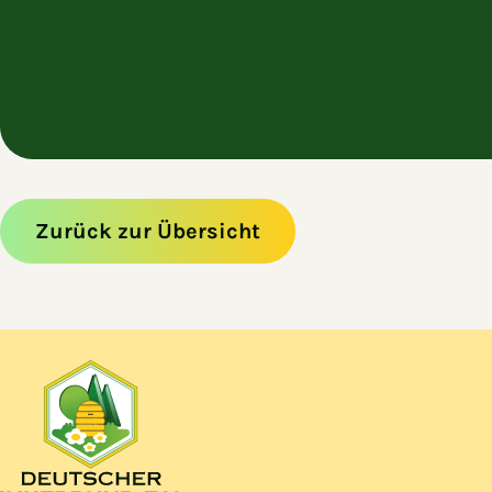
Zurück zur Übersicht
Zum Hauptinhalt springen
Zur Navigation springen