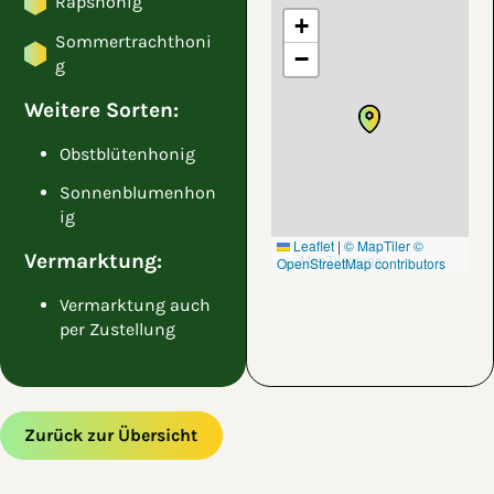
Rapshonig
+
Sommertrachthoni
−
g
Weitere Sorten:
Obstblütenhonig
Sonnenblumenhon
ig
Leaflet
|
© MapTiler
©
Vermarktung:
OpenStreetMap contributors
Vermarktung auch
per Zustellung
Zurück zur Übersicht