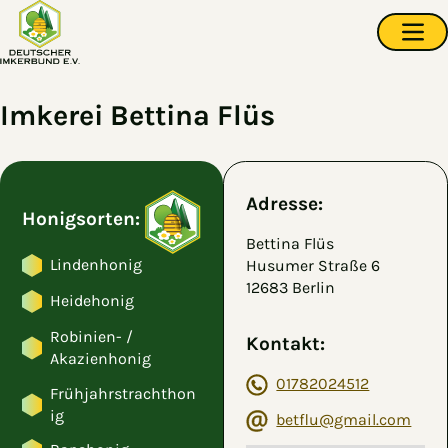
Zum Hauptinhalt springen
Navi
Imkerei Bettina Flüs
Adresse:
Honigsorten:
Bettina Flüs
Lindenhonig
Husumer Straße 6
12683 Berlin
Heidehonig
Robinien- /
Kontakt:
Akazienhonig
01782024512
Frühjahrstrachthon
ig
betflu@gmail.com