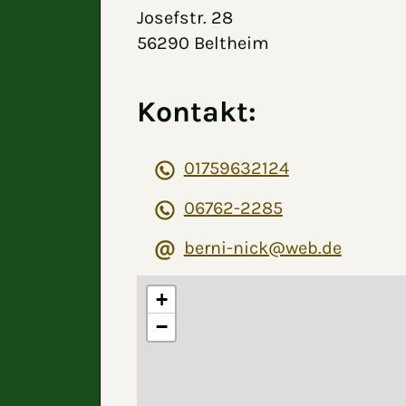
Josefstr. 28
56290 Beltheim
Kontakt:
01759632124
06762-2285
berni-nick@web.de
+
−