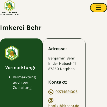
Zum Hauptinhalt springen
Navi
Imkerei Behr
Adresse:
Benjamin Behr
In der Habach 11
Vermarktung:
57250 Netphen
Vermarktung
Kontakt:
auch per
Zustellung
02714991006
honig@bkbehr.de