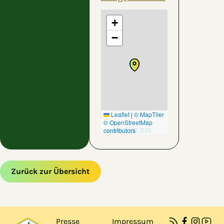
+
−
Leaflet
|
© MapTiler
© OpenStreetMap
contributors
Zurück zur Übersicht
Zum Hauptinhalt springen
Zur Navigation springen
Presse
Impressum