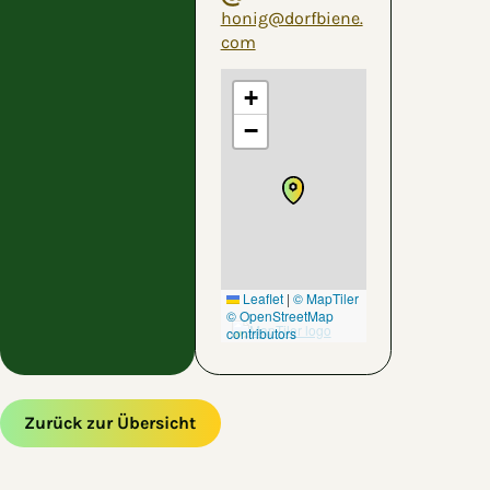
honig@dorfbiene.
com
+
−
Leaflet
|
© MapTiler
© OpenStreetMap
contributors
Zurück zur Übersicht