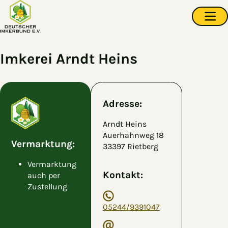
Zum Hauptinhalt springen
Navi
Imkerei Arndt Heins
Adresse:
Arndt Heins
Auerhahnweg 18
Vermarktung:
33397 Rietberg
Vermarktung
Kontakt:
auch per
Zustellung
05244/9391047