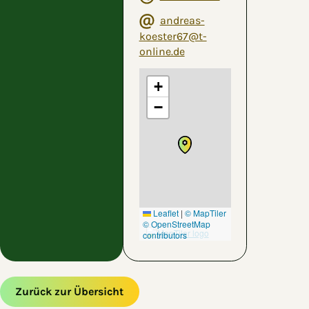
andreas-
koester67@t-
online.de
+
−
Leaflet
|
© MapTiler
© OpenStreetMap
contributors
Zurück zur Übersicht