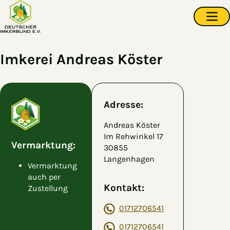
Zum Hauptinhalt springen
Navi
Imkerei Andreas Köster
Adresse:
Andreas Köster
Im Rehwinkel 17
Vermarktung:
30855
Langenhagen
Vermarktung
auch per
Kontakt:
Zustellung
01712706541
01712706541