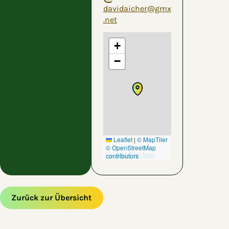
davidaicher@gmx
.net
+
−
Leaflet
|
© MapTiler
© OpenStreetMap
contributors
Zurück zur Übersicht