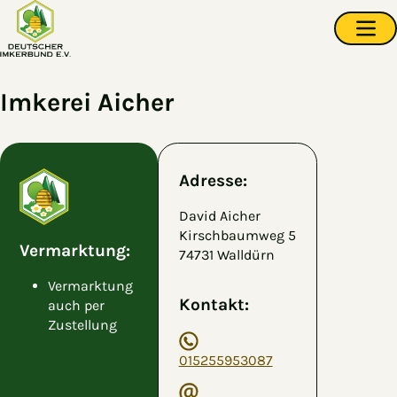
Zum Hauptinhalt springen
Navi
Imkerei Aicher
Adresse:
David Aicher
Kirschbaumweg 5
Vermarktung:
74731 Walldürn
Vermarktung
Kontakt:
auch per
Zustellung
015255953087