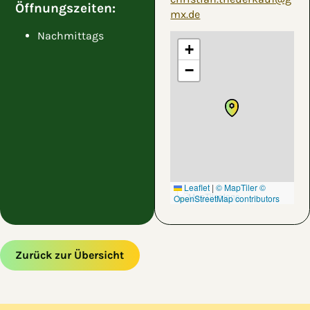
Öffnungszeiten:
mx.de
Nachmittags
+
−
Leaflet
|
© MapTiler
©
OpenStreetMap contributors
Zurück zur Übersicht