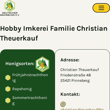
Zum Hauptinhalt springen
Navi
Hobby Imkerei Familie Christian
Theuerkauf
Adresse:
Honigsorten:
Christian Theuerkauf
Frühjahrstrachthon
Friedenstraße 48
ig
25421 Pinneberg
Rapshonig
Kontakt:
Sommertrachthoni
g
christian.theuerkauf@g