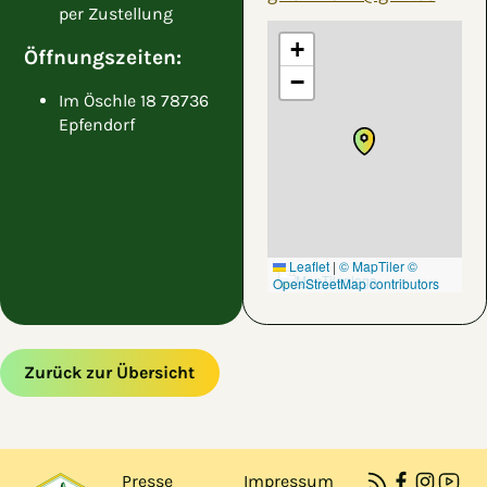
per Zustellung
+
Öffnungszeiten:
−
Im Öschle 18 78736
Epfendorf
Leaflet
|
© MapTiler
©
OpenStreetMap contributors
Zurück zur Übersicht
Zum Hauptinhalt springen
Zur Navigation springen
Presse
Impressum