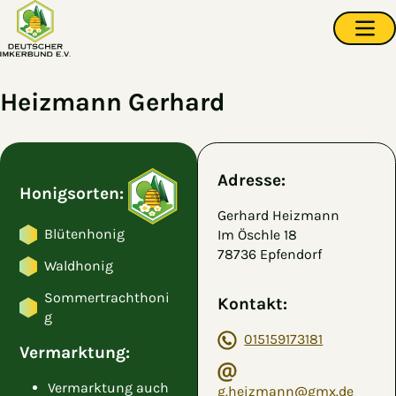
Zum Hauptinhalt springen
Navi
Heizmann Gerhard
Adresse:
Honigsorten:
Gerhard Heizmann
Blütenhonig
Im Öschle 18
78736 Epfendorf
Waldhonig
Sommertrachthoni
Kontakt:
g
015159173181
Vermarktung:
Vermarktung auch
g.heizmann@gmx.de