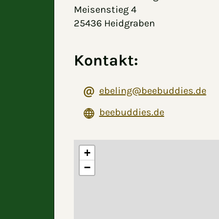
Meisenstieg 4
25436 Heidgraben
Kontakt:
ebeling@beebuddies.de
beebuddies.de
+
−