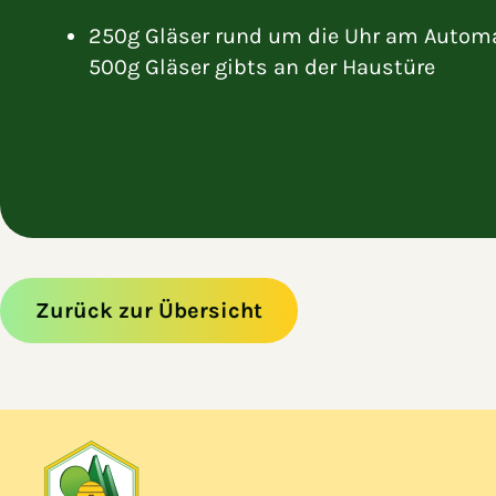
250g Gläser rund um die Uhr am Autom
500g Gläser gibts an der Haustüre
Zurück zur Übersicht
Zum Hauptinhalt springen
Zur Navigation springen