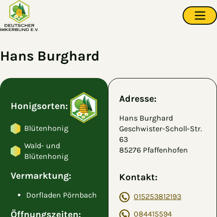
Zum Hauptinhalt springen
Navi
Hans Burghard
Adresse:
Honigsorten:
Hans Burghard
Blütenhonig
Geschwister-Scholl-Str.
63
Wald- und
85276 Pfaffenhofen
Blütenhonig
Vermarktung:
Kontakt:
Dorfladen Pörnbach
015253812193
Öffnungszeiten:
084415594