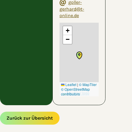
goller-
gerhard@t-
online.de
+
−
Leaflet
|
© MapTiler
© OpenStreetMap
contributors
Zurück zur Übersicht