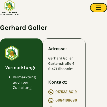
Zum Hauptinhalt springen
Navi
Gerhard Goller
Adresse:
Gerhard Goller
Gartenstraße 4
Vermarktung:
91471 Illesheim
Vermarktung
Kontakt:
auch per
Zustellung
01753218019
0984168686