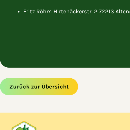
Fritz Röhm Hirtenäckerstr. 2 72213 Alten
Zurück zur Übersicht
Zum Hauptinhalt springen
Zur Navigation springen