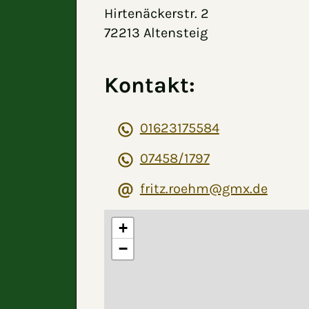
Hirtenäckerstr. 2
72213 Altensteig
Kontakt:
01623175584
07458/1797
fritz.roehm@gmx.de
+
−