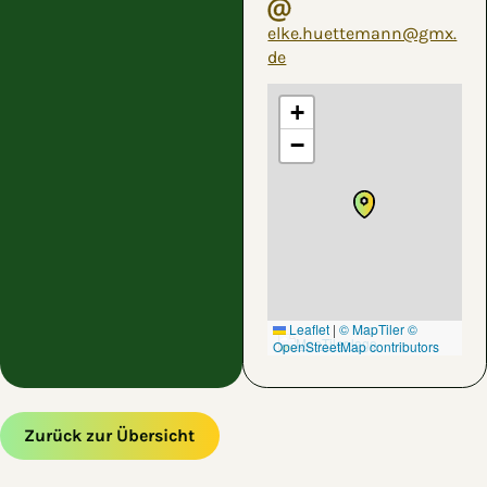
elke.huettemann@gmx.
de
+
−
Leaflet
|
© MapTiler
©
OpenStreetMap contributors
Zurück zur Übersicht