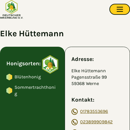
Zum Hauptinhalt springen
Navi
Elke Hüttemann
Adresse:
Honigsorten:
Elke Hüttemann
Blütenhonig
Pagensstraße 99
59368 Werne
Sommertrachthoni
g
Kontakt:
01783553696
023899909842