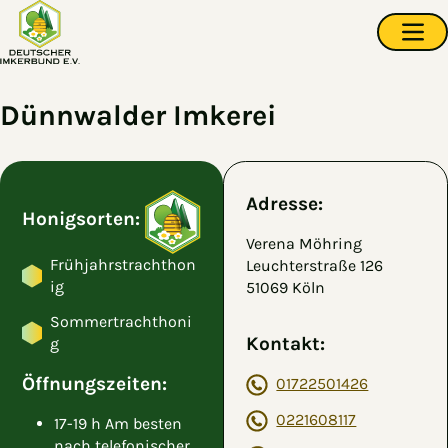
Zum Hauptinhalt springen
Navi
Dünnwalder Imkerei
Adresse:
Honigsorten:
Verena Möhring
Frühjahrstrachthon
Leuchterstraße 126
ig
51069 Köln
Sommertrachthoni
Kontakt:
g
Öffnungszeiten:
01722501426
0221608117
17-19 h Am besten
nach telefonischer