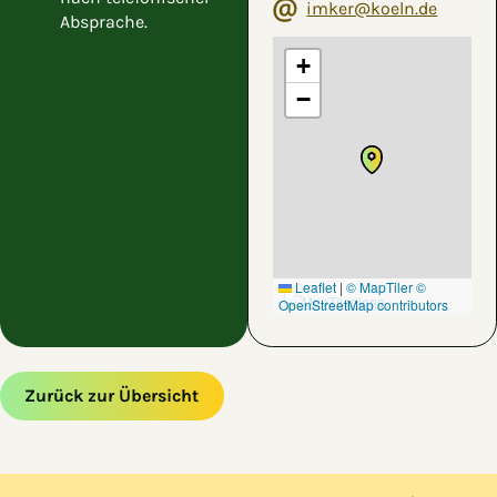
imker@koeln.de
Absprache.
+
−
Leaflet
|
© MapTiler
©
OpenStreetMap contributors
Zurück zur Übersicht
Zum Hauptinhalt springen
Zur Navigation springen