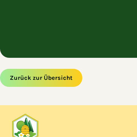
Zurück zur Übersicht
Zum Hauptinhalt springen
Zur Navigation springen