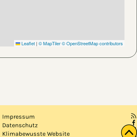
Leaflet
|
© MapTiler
© OpenStreetMap contributors
Impressum
Datenschutz
Klimabewusste Website
Zu