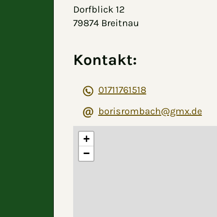
Dorfblick 12
79874 Breitnau
Kontakt:
01711761518
borisrombach@gmx.de
+
−