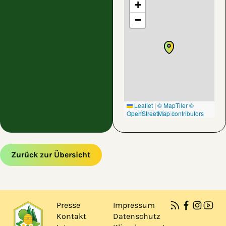
+
−
Leaflet
|
© MapTiler
©
OpenStreetMap contributors
Zurück zur Übersicht
Zum Hauptinhalt springen
Zur Navigation springen
Presse
Impressum
Kontakt
Datenschutz