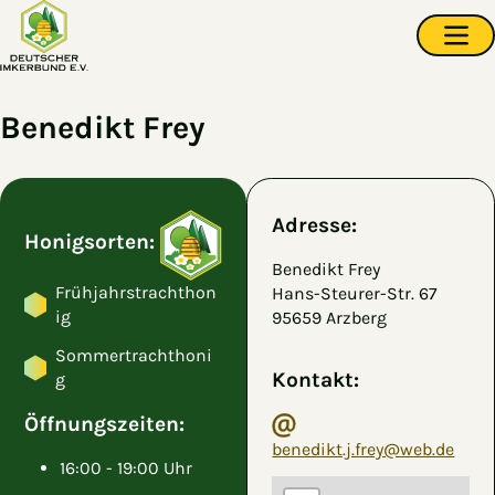
Zum Hauptinhalt springen
Navi
Benedikt Frey
Adresse:
Honigsorten:
Benedikt Frey
Frühjahrstrachthon
Hans-Steurer-Str. 67
ig
95659 Arzberg
Sommertrachthoni
Kontakt:
g
Öffnungszeiten:
benedikt.j.frey@web.de
16:00 - 19:00 Uhr