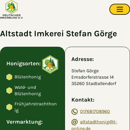
Zum Hauptinhalt springen
Navi
Altstadt Imkerei Stefan Görge
Adresse:
Honigsorten:
Stefan Görge
Blütenhonig
Emsdorferstrasse 14
35260 Stadtallendorf
Wald- und
Blütenhonig
Kontakt:
Frühjahrstrachthon
ig
017681708960
Vermarktung:
altstadthonig@t-
online.de