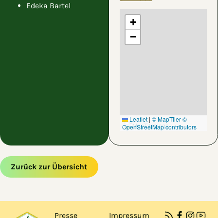
Edeka Bartel
+
−
Leaflet
|
© MapTiler
©
OpenStreetMap contributors
Zurück zur Übersicht
Zum Hauptinhalt springen
Zur Navigation springen
Presse
Impressum