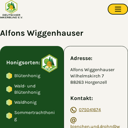
Zum Hauptinhalt springen
Navi
Alfons Wiggenhauser
Adresse:
Honigsorten:
Alfons Wiggenhauser
Blütenhonig
Wilhelmskirch 7
88263 Horgenzell
Wald- und
Blütenhonig
Kontakt:
Waldhonig
075041674
Sommertrachthoni
g
bienchen.und.drohn@w