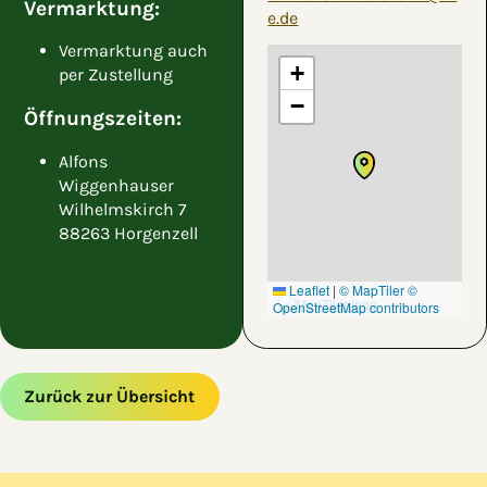
Vermarktung:
e.de
Vermarktung auch
+
per Zustellung
−
Öffnungszeiten:
Alfons
Wiggenhauser
Wilhelmskirch 7
88263 Horgenzell
Leaflet
|
© MapTiler
©
OpenStreetMap contributors
Zurück zur Übersicht
Zum Hauptinhalt springen
Zur Navigation springen