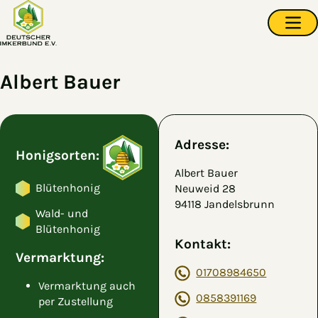
Zum Hauptinhalt springen
Navi
Albert Bauer
Adresse:
Honigsorten:
Albert Bauer
Blütenhonig
Neuweid 28
94118 Jandelsbrunn
Wald- und
Blütenhonig
Kontakt:
Vermarktung:
01708984650
Vermarktung auch
0858391169
per Zustellung