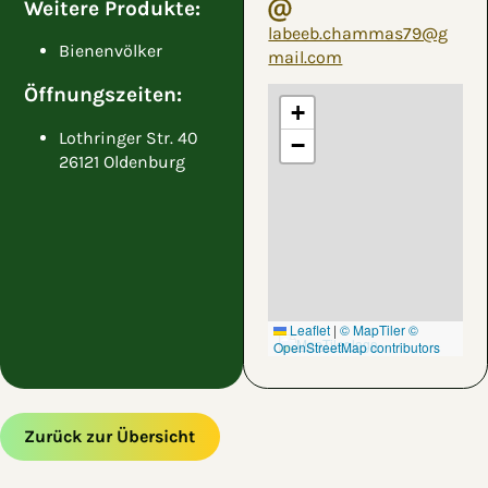
Weitere Produkte:
labeeb.chammas79@g
Bienenvölker
mail.com
Öffnungszeiten:
+
Lothringer Str. 40
−
26121 Oldenburg
Leaflet
|
© MapTiler
©
OpenStreetMap contributors
Zurück zur Übersicht