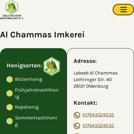
Zum Hauptinhalt springen
Navi
Al Chammas Imkerei
Adresse:
Honigsorten:
Labeeb Al Chammas
Blütenhonig
Lothringer Str. 40
26121 Oldenburg
Frühjahrstrachthon
ig
Kontakt:
Rapshonig
017643324035
Sommertrachthoni
g
017643324035