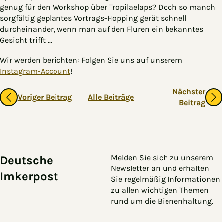
genug für den Workshop über Tropilaelaps? Doch so manch
sorgfältig geplantes Vortrags-Hopping gerät schnell
durcheinander, wenn man auf den Fluren ein bekanntes
Gesicht trifft …
Wir werden berichten: Folgen Sie uns auf unserem
Instagram-Account
!
Gehe zu vorherigen oder nächsten Beiträgen
Nächster
Voriger Beitrag
Alle Beiträge
Beitrag
Zum Hauptinhalt springen
Zur Navigation springen
Melden Sie sich zu unserem
Deutsche
Newsletter an und erhalten
Imkerpost
Sie regelmäßig Informationen
zu allen wichtigen Themen
rund um die Bienenhaltung.