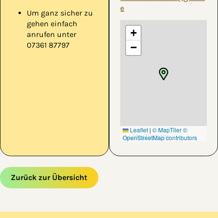
e
Um ganz sicher zu
gehen einfach
+
anrufen unter
07361 87797
−
Leaflet
|
© MapTiler
©
OpenStreetMap contributors
Zurück zur Übersicht
Zum Hauptinhalt springen
Zur Navigation springen