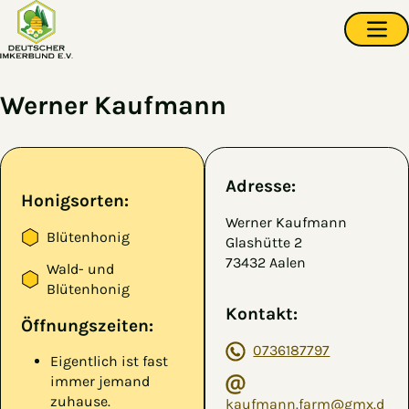
Zum Hauptinhalt springen
Navi
Werner Kaufmann
Adresse:
Honigsorten:
Werner Kaufmann
Blütenhonig
Glashütte 2
73432 Aalen
Wald- und
Blütenhonig
Kontakt:
Öffnungszeiten:
0736187797
Eigentlich ist fast
immer jemand
zuhause.
kaufmann.farm@gmx.d