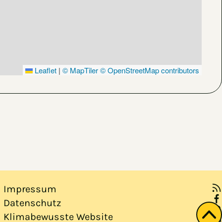
Leaflet
|
© MapTiler
© OpenStreetMap contributors
Impressum
Datenschutz
Klimabewusste Website
Zu