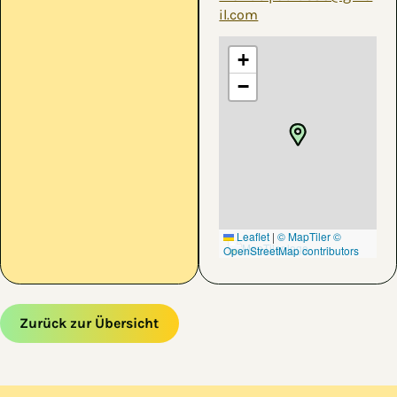
il.com
+
−
Leaflet
|
© MapTiler
©
OpenStreetMap contributors
Zurück zur Übersicht
Zum Hauptinhalt springen
Zur Navigation springen