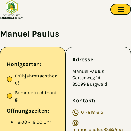
Zum Hauptinhalt springen
Navi
Manuel Paulus
Adresse:
Honigsorten:
Manuel Paulus
Frühjahrstrachthon
Gartenweg 1d
ig
35099 Burgwald
Sommertrachthoni
g
Kontakt:
Öffnungszeiten:
01781816151
16:00 - 19:00 Uhr
manuelpaulus83@gma