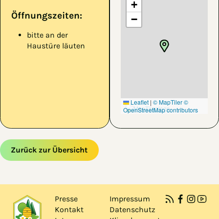
+
Öffnungszeiten:
−
bitte an der
Haustüre läuten
Leaflet
|
© MapTiler
©
OpenStreetMap contributors
Zurück zur Übersicht
Zum Hauptinhalt springen
Zur Navigation springen
Presse
Impressum
Kontakt
Datenschutz