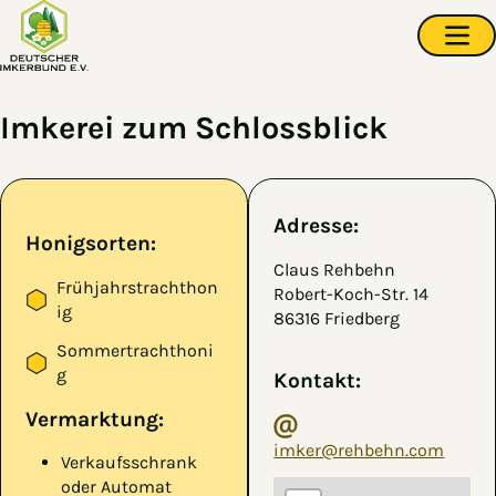
Zum Hauptinhalt springen
Navi
Imkerei zum Schlossblick
Adresse:
Honigsorten:
Claus Rehbehn
Frühjahrstrachthon
Robert-Koch-Str. 14
ig
86316 Friedberg
Sommertrachthoni
g
Kontakt:
Vermarktung:
imker@rehbehn.com
Verkaufsschrank
oder Automat