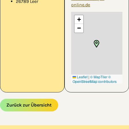
26789 Leer
online.de
+
−
Leaflet
|
© MapTiler
©
OpenStreetMap contributors
Zurück zur Übersicht
Zum Hauptinhalt springen
Zur Navigation springen