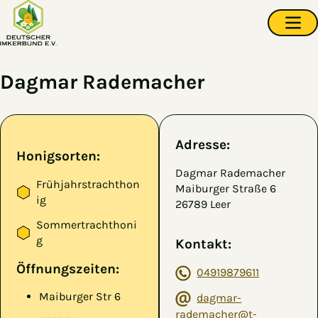
Zum Hauptinhalt springen
Navi
Dagmar Rademacher
Adresse:
Honigsorten:
Dagmar Rademacher
Frühjahrstrachthon
Maiburger Straße 6
ig
26789 Leer
Sommertrachthoni
g
Kontakt:
Öffnungszeiten:
04919879611
Maiburger Str 6
dagmar-
rademacher@t-