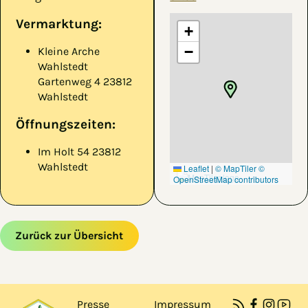
Vermarktung:
+
−
Kleine Arche
Wahlstedt
Gartenweg 4 23812
Wahlstedt
Öffnungszeiten:
Im Holt 54 23812
Wahlstedt
Leaflet
|
© MapTiler
©
OpenStreetMap contributors
Zurück zur Übersicht
Zum Hauptinhalt springen
Zur Navigation springen
Presse
Impressum