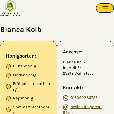
Zum Hauptinhalt springen
Navi
Bianca Kolb
Adresse:
Honigsorten:
Bianca Kolb
Blütenhonig
Im Holt 54
23812 Wahlstedt
Lindenhonig
Frühjahrstrachthon
Kontakt:
ig
016090286796
Rapshonig
beeinside@area-
Sommertrachthoni
54.de
g