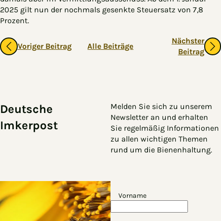
2025 gilt nun der nochmals gesenkte Steuersatz von 7,8
Prozent.
Gehe zu vorherigen oder nächsten Beiträgen
Nächster
Voriger Beitrag
Alle Beiträge
Beitrag
Zum Hauptinhalt springen
Zur Navigation springen
Melden Sie sich zu unserem
Deutsche
Newsletter an und erhalten
Imkerpost
Sie regelmäßig Informationen
zu allen wichtigen Themen
rund um die Bienenhaltung.
Vorname