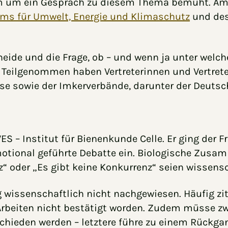
em um ein Gespräch zu diesem Thema bemüht. Am
ms für Umwelt, Energie und Klimaschutz
und de
eide und die Frage, ob – und wenn ja unter welc
. Teilgenommen haben Vertreterinnen und Vertrete
se sowie der Imkerverbände, darunter der Deuts
S – Institut für Bienenkunde Celle. Er ging der F
emotional geführte Debatte ein. Biologische Zus
“ oder „Es gibt keine Konkurrenz“ seien wissens
g wissenschaftlich nicht nachgewiesen. Häufig zit
Arbeiten nicht bestätigt worden. Zudem müsse z
hieden werden – letztere führe zu einem Rückgan