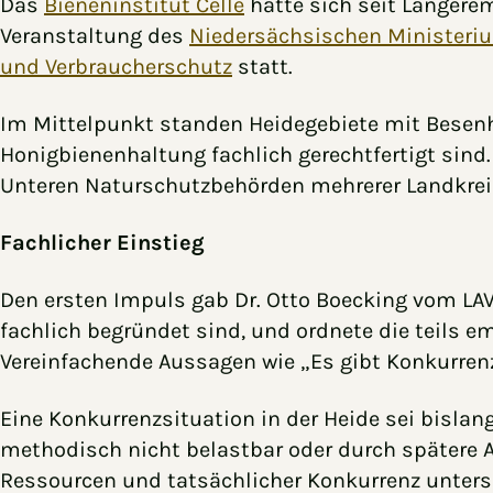
Das
Bieneninstitut Celle
hatte sich seit Länger
Veranstaltung des
Niedersächsischen Ministeriu
und Verbraucherschutz
statt.
Im Mittelpunkt standen Heidegebiete mit Besenh
Honigbienenhaltung fachlich gerechtfertigt sind
Unteren Naturschutzbehörden mehrerer Landkrei
Fachlicher Einstieg
Den ersten Impuls gab Dr. Otto Boecking vom LAVE
fachlich begründet sind, und ordnete die teils 
Vereinfachende Aussagen wie „Es gibt Konkurrenz
Eine Konkurrenzsituation in der Heide sei bislan
methodisch nicht belastbar oder durch spätere 
Ressourcen und tatsächlicher Konkurrenz untersc