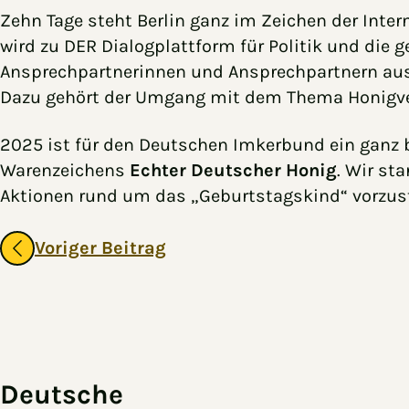
Zehn Tage steht Berlin ganz im Zeichen der Inte
wird zu DER Dialogplattform für Politik und die 
Ansprechpartnerinnen und Ansprechpartnern aus de
Dazu gehört der Umgang mit dem Thema Honigver
2025 ist für den Deutschen Imkerbund ein ganz 
Warenzeichens
Echter Deutscher Honig
. Wir st
Aktionen rund um das „Geburtstagskind“ vorzust
Gehe zu vorherigen oder nächsten Beiträgen
Voriger Beitrag
Zum Hauptinhalt springen
Zur Navigation springen
Deutsche